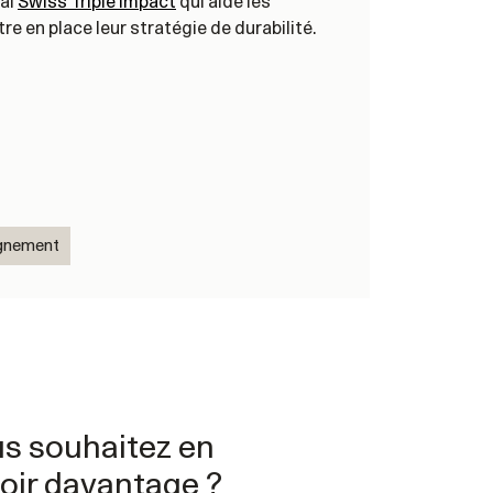
al
Swiss Triple Impact
qui aide les
re en place leur stratégie de durabilité.
gnement
s souhaitez en
oir davantage ?