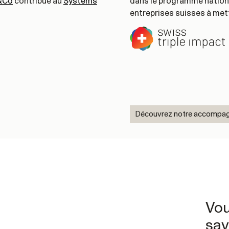
&Co
contribue au
Systems
dans le programme nation
entreprises suisses à mett
Découvrez notre accompa
Vou
sav