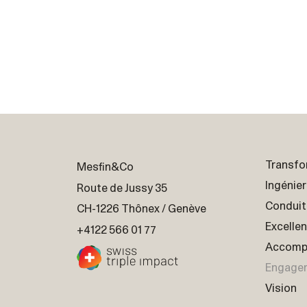
Transfo
Mesfin&Co
Ingénier
Route de Jussy 35
Conduit
CH-1226 Thônex / Genève
Excellen
+4122 566 01 77
Accomp
Engage
Vision