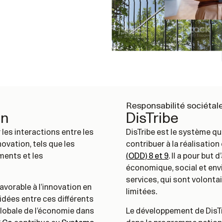
Responsabilité sociétal
on
DisTribe
les interactions entre les
DisTribe est le système qu
ovation, tels que les
contribuer à la réalisatio
ments et les
(ODD) 8 et 9
. Il a pour but
économique, social et en
services, qui sont volont
avorable à l’innovation en
limitées.
’idées entre ces différents
globale de l’économie dans
Le développement de DisTr