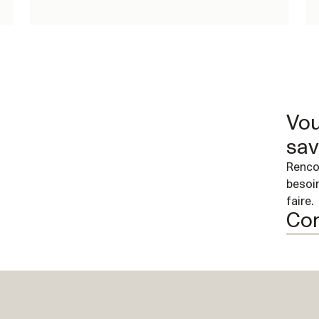
Vou
sav
Renco
besoin
faire.
Con